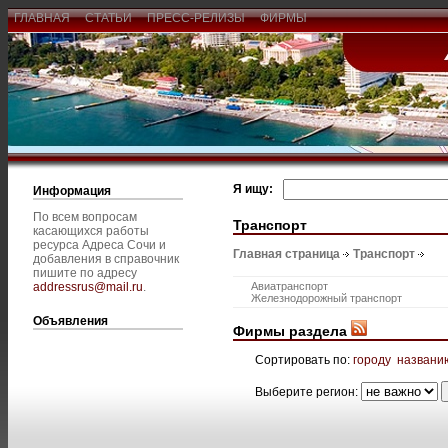
ГЛАВНАЯ
СТАТЬИ
ПРЕСС-РЕЛИЗЫ
ФИРМЫ
Я ищу:
Информация
По всем вопросам
Транспорт
касающихся работы
ресурса Адреса Сочи и
Главная страница
Транспорт
добавления в справочник
пишите по адресу
addressrus@mail.ru
.
Авиатранспорт
Железнодорожный транспорт
Объявления
Фирмы раздела
Сортировать по:
городу
названи
Выберите регион: