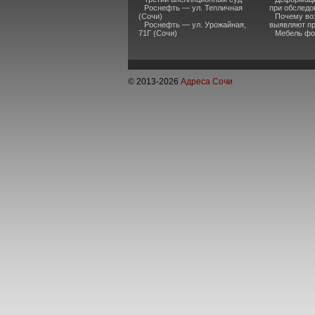
Роснефть — ул. Тепличная
при обследо
(Сочи)
Почему во
Роснефть — ул. Урожайная,
выявляют пр
71Г (Сочи)
Мебель фо
© 2013-
2026
Адреса Сочи