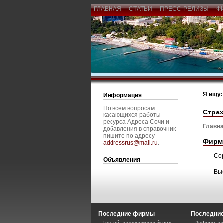
ГЛАВНАЯ
СТАТЬИ
ПРЕСС-РЕЛИЗЫ
Ф
Я ищу:
Информация
По всем вопросам
Стра
касающихся работы
ресурса Адреса Сочи и
Главна
добавления в справочник
пишите по адресу
Фирм
addressrus@mail.ru
.
Со
Объявления
Вы
Последние фирмы
Последние
Третий апелляционный суд
Деформаци