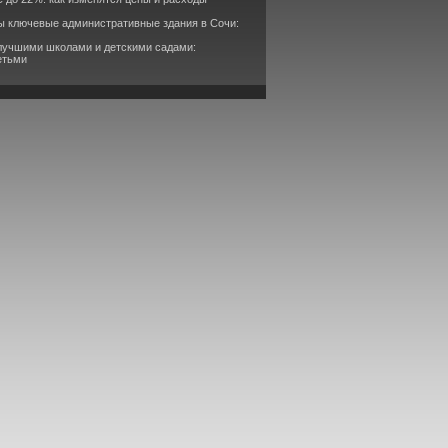
ы ключевые административные здания в Сочи:
 лучшими школами и детскими садами:
етьми