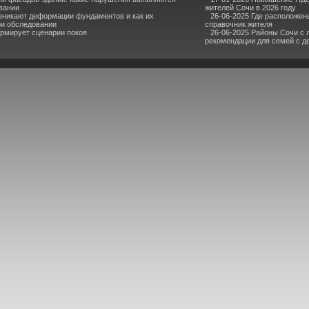
вании
жителей Сочи в 2026 году
зникают деформации фундаментов и как их
26-06-2025 Где расположен
и обследовании
справочник жителя
рмирует сценарии покоя
26-06-2025 Районы Сочи с
рекомендации для семей с д