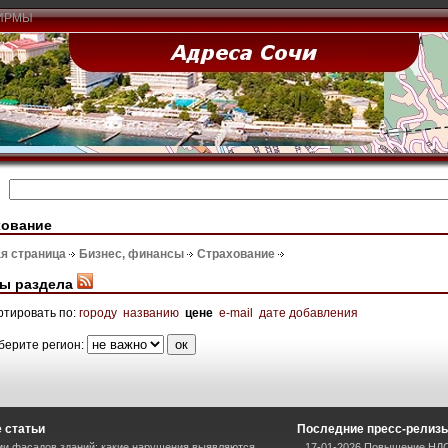
ИРМЫ
хование
я страница
Бизнес, финансы
Страхование
ы раздела
ртировать по:
городу
названию
цене
e-mail
дате добавления
берите регион:
 статьи
Последние пресс-релиз
и фасадов зданий: какие нарушения выявляются
17-01-2026 Повышение НДС