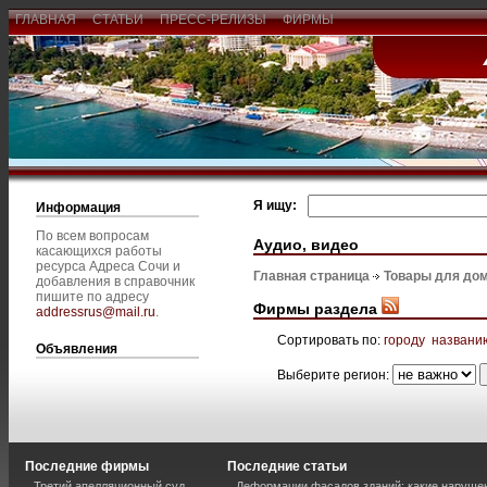
ГЛАВНАЯ
СТАТЬИ
ПРЕСС-РЕЛИЗЫ
ФИРМЫ
Я ищу:
Информация
По всем вопросам
Аудио, видео
касающихся работы
ресурса Адреса Сочи и
Главная страница
Товары для дом
добавления в справочник
пишите по адресу
Фирмы раздела
addressrus@mail.ru
.
Сортировать по:
городу
названи
Объявления
Выберите регион:
Последние фирмы
Последние статьи
Третий апелляционный суд
Деформации фасадов зданий: какие наруше