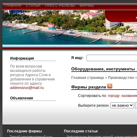
ГЛАВНАЯ
СТАТЬИ
ПРЕСС-РЕЛИЗЫ
ФИРМЫ
Я ищу:
Информация
По всем вопросам
Оборудование, инструменты
касающихся работы
ресурса Адреса Сочи и
Главная страница
Производство
добавления в справочник
пишите по адресу
Фирмы раздела
addressrus@mail.ru
.
Сортировать по:
городу
названи
Объявления
Выберите регион:
Последние фирмы
Последние статьи
Третий апелляционный суд
Деформации фасадов зданий: какие наруше