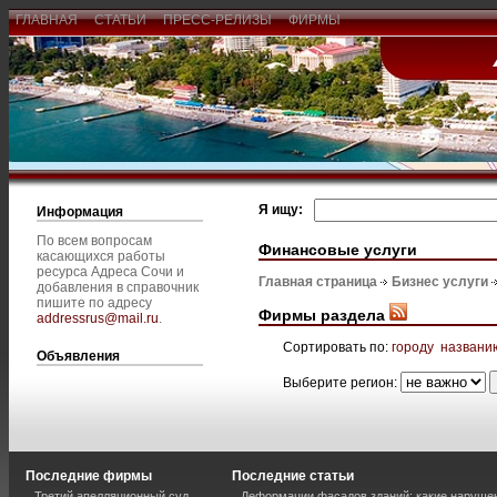
ГЛАВНАЯ
СТАТЬИ
ПРЕСС-РЕЛИЗЫ
ФИРМЫ
Я ищу:
Информация
По всем вопросам
Финансовые услуги
касающихся работы
ресурса Адреса Сочи и
Главная страница
Бизнес услуги
добавления в справочник
пишите по адресу
Фирмы раздела
addressrus@mail.ru
.
Сортировать по:
городу
названи
Объявления
Выберите регион:
Последние фирмы
Последние статьи
Третий апелляционный суд
Деформации фасадов зданий: какие наруше