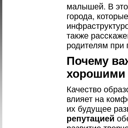
малышей. В эт
города, которы
инфраструктуро
также расскаже
родителям при 
Почему ва
хорошими 
Качество обра
влияет на комфо
их будущее раз
репутацией
обе