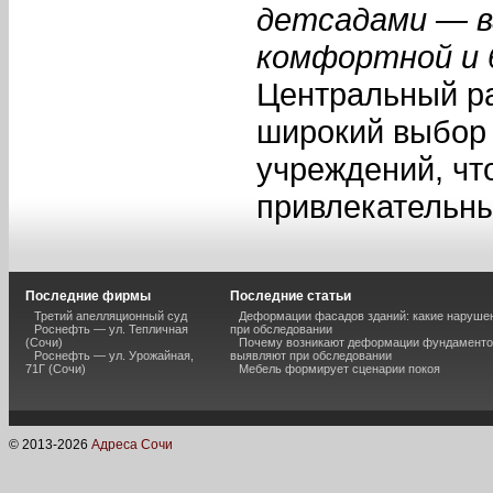
детсадами — в
комфортной и б
Центральный ра
широкий выбор
учреждений, чт
привлекательны
Последние фирмы
Последние статьи
Третий апелляционный суд
Деформации фасадов зданий: какие наруше
Роснефть — ул. Тепличная
при обследовании
(Сочи)
Почему возникают деформации фундаментов
Роснефть — ул. Урожайная,
выявляют при обследовании
71Г (Сочи)
Мебель формирует сценарии покоя
© 2013-
2026
Адреса Сочи