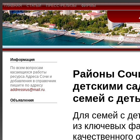
ГЛАВНАЯ
СТАТЬИ
ПРЕСС-РЕЛИЗЫ
ФИРМЫ
Информация
По всем вопросам
Районы Соч
касающихся работы
ресурса Адреса Сочи и
добавления в справочник
детскими са
пишите по адресу
addressrus@mail.ru
.
семей с дет
Объявления
Для семей с де
из ключевых фа
качественного 