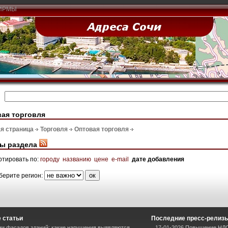
ИРМЫ
ая торговля
я страница
Торговля
Оптовая торговля
ы раздела
ртировать по:
городу
названию
цене
e-mail
дате добавления
берите регион:
 статьи
Последние пресс-релиз
и фасадов зданий: какие нарушения выявляются
17-01-2026 Повышение НДС