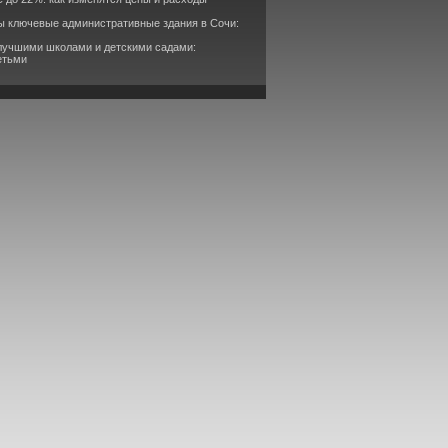
ы ключевые административные здания в Сочи:
 лучшими школами и детскими садами:
етьми