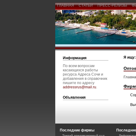
ГЛАВНАЯ
СТАТЬИ
ПРЕСС-РЕЛИЗЫ
Ф
Я ищу:
Информация
По всем вопросам
Оптов
касающихся работы
ресурса Адреса Сочи и
Главна
добавления в справочник
пишите по адресу
Фирм
addressrus@mail.ru
.
Со
Объявления
Вы
Последние фирмы
Последние
Третий апелляционный суд
Деформаци