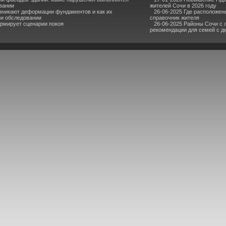
вании
жителей Сочи в 2026 году
зникают деформации фундаментов и как их
26-06-2025 Где расположен
и обследовании
справочник жителя
рмирует сценарии покоя
26-06-2025 Районы Сочи с
рекомендации для семей с д