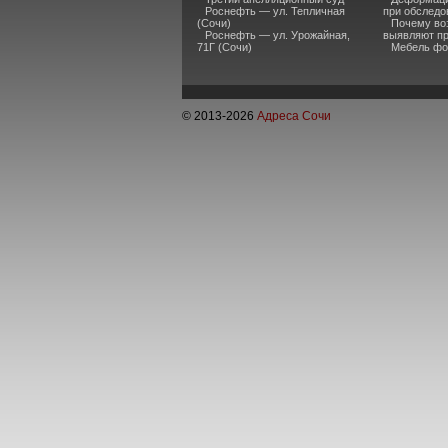
Роснефть — ул. Тепличная
при обследо
(Сочи)
Почему во
Роснефть — ул. Урожайная,
выявляют пр
71Г (Сочи)
Мебель фо
© 2013-
2026
Адреса Сочи